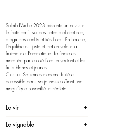
Rupture de stock
Soleil d’Arche 2023 présente
un nez sur
le fruité confit sur des notes d’abricot sec,
d’agrumes confits et très floral. En bouche,
l’équilibre est juste et met en valeur la
fraicheur et l’aromatique. La finale est
marquée par le coté floral envoutant et les
fruits blancs et jaunes.
C'est un Sauternes moderne fruité et
accessible dans sa jeunesse offrant une
magnifique buvabilité immédiate.
Le vin
Type
: Vin blanc liquoreux
Le vignoble
Pays
: France