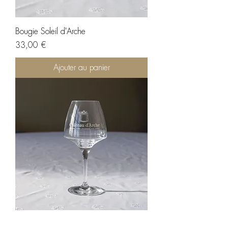
Bougie Soleil d'Arche
Prix
33,00 €
Ajouter au panier
Verre à vin Château d'Arche