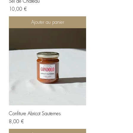
Sel de Château
Prix
10,00 €
Ajouter au panier
Confiture Abricot Sauternes
Prix
8,00 €