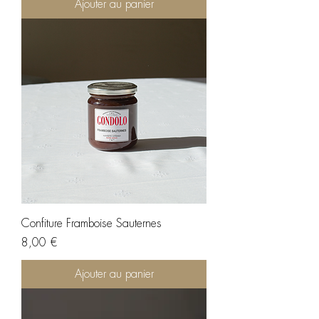
Ajouter au panier
Confiture Framboise Sauternes
Prix
8,00 €
Ajouter au panier