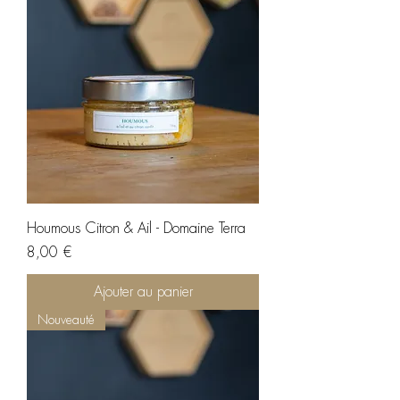
Houmous Citron & Ail - Domaine Terra
Prix
8,00 €
Ajouter au panier
Nouveauté