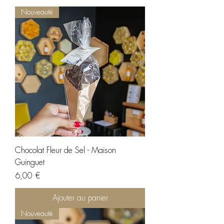
Nouveauté
Chocolat Fleur de Sel - Maison
Guinguet
Prix
6,00 €
Ajouter au panier
Nouveauté