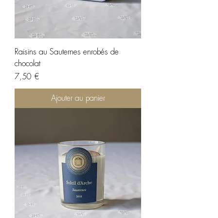
Raisins au Sauternes enrobés de
chocolat
Prix
7,50 €
Ajouter au panier