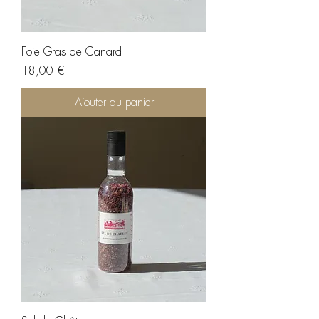
Foie Gras de Canard
Prix
18,00 €
Ajouter au panier