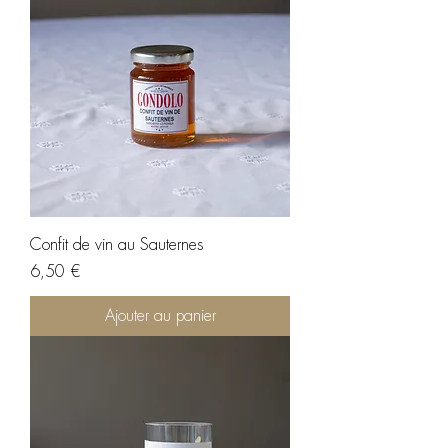
Confit de vin au Sauternes
Prix
6,50 €
Ajouter au panier