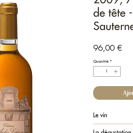
de tête 
Sautern
Prix
96,00 €
Quantité
*
Ajo
Le vin
Type :
Vin blanc liq
La dégustation