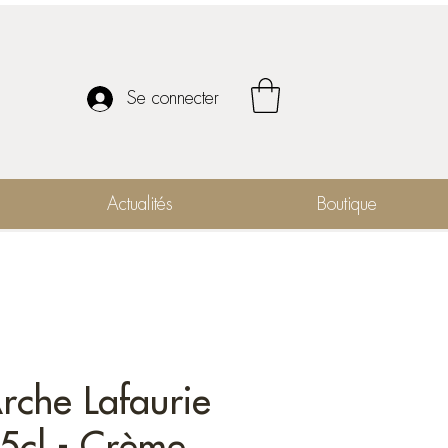
Se connecter
Actualités
Boutique
rche Lafaurie
5cl - Crème