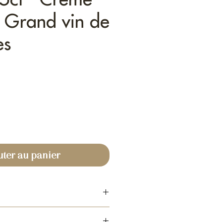
- Grand vin de
es
uter au panier
uoreux