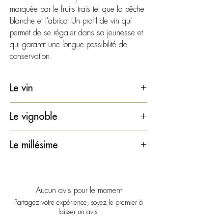
marquée par le fruits trais tel que la pêche
blanche et l'abricot.Un profil de vin qui
permet de se régaler dans sa jeunesse et
qui garantit une longue possibilité de
conservation.
Le vin
Type
: Vin blanc liquoreux
Le vignoble
Pays
: France
Région
: Bordeaux
Type de sol
: Limono-gravelo-sableux avec
Le millésime
Appellation
: Sauternes
sous-sol calcaire
Millésime
: 2023
Superficie en production
: 10 hectares
2023, est de nouveau un millésime
Vendanges
: 12 septembre au 12
Âge moyen du vignoble
: 40 ans
climatiquement singulier. Ce millésime est
octobre
Vendanges
: Manuelles sur 2 tries
marqué par le changement climatique fait
Aucun avis pour le moment
Cépages
: Sémillon (85%), Sauvignon
Certifications
:
de situation météorologique inconnue :
Partagez votre expérience, soyez le premier à
Blanc (12%) et Muscadelle (3%)
Haute Valeur Environnementale niveau
laisser un avis.
fortes chaleurs humides au printemps,
Alcool
: 13,5%