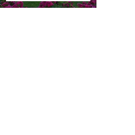
Coordonnées
Château d'Arche
33 210 Sauternes
France
commandeboutique@chateau-arche.com
05 56 76 76 30
Navigation
Accueil
Mon compte
Carte cadeau
Conditions générales de vente
Mentions légales
Livraison et retour