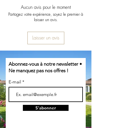
3 (HVE3) depuis 2017
maturation du raisin, mais les belles
chêne neuves renouvelées par tiers
Tajine aux fruits secs
Inter Cave - St Jean d'Illac
ISO 14001 depuis 2015
Aucun avis pour le moment
après-midis d'octobre combinées à des
Desserts :
Conversion Bio depuis 2019
Partagez votre expérience, soyez le premier à
matinées brumeuses ont permis une belle
Tarte Tatin
laisser un avis.
Bordeaux Cultivons Demain niveau 2
concentration des sucres à la récolte.
Ananas rôti
depuis 2023
Laisser un avis
Abonnez-vous à notre newsletter •
Ne manquez pas nos offres !
E-mail
S'abonner