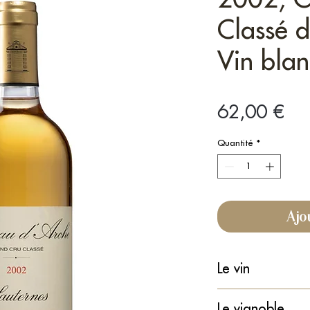
Classé d
Vin blan
Prix
62,00 €
Quantité
*
Ajo
Le vin
Type : Vin blanc li
Le vignoble