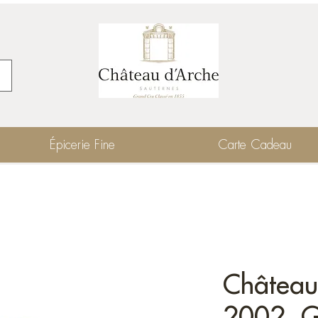
Épicerie Fine
Carte Cadeau
Château
2002, G