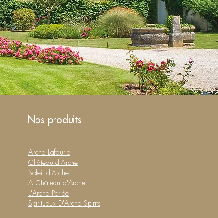
Nos produits
Arche Lafaurie
Château d'Arche
Soleil d'Arche
e
A Château d'Arche
L'Arche Perlée
Spiritueux D'Arche Spirits