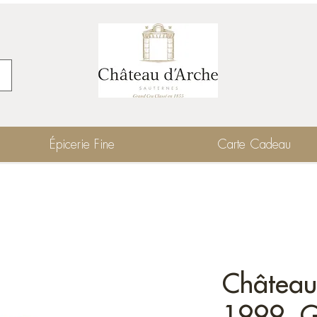
Épicerie Fine
Carte Cadeau
Château
1999, G