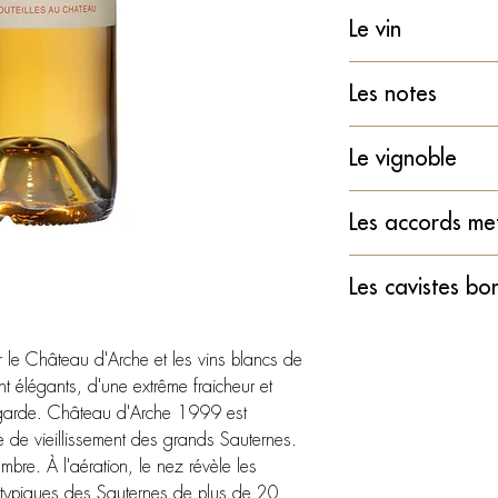
Le vin
Type : Vin blanc li
Les notes
Pays : France
Région : Bordeaux
Yves Beck : 90/1
Le vignoble
Appellation : Saute
Millésime : 1999
Type de sol : Grave
Cépages : Sémillon
Les accords met
Superficie en produ
Alcool : 14%
Âge moyen du vign
Servir frais entre 
Rendement : 11 hl
Les cavistes bo
Vendanges : Manuell
Plats :
Vinification : En cu
5 passages
Caille aux raisin
Élevage : 12 à 18 
L'ampelo - Bordeau
Certifications :
Homard sauce à
chêne neuves renouv
 le Château d'Arche et les vins blancs de
La cave des délices
Haute Valeur En
Tajine aux fruits 
t élégants, d'une extrême fraicheur et
Inter Cave - St Jean d
depuis 2017
Desserts :
de garde. Château d'Arche 1999 est
ISO 14001 de
Tarte Tatin
 de vieillissement des grands Sauternes.
Conversion Bio
Ananas rôti
bre. À l'aération, le nez révèle les
Bordeaux Cultiv
ts typiques des Sauternes de plus de 20