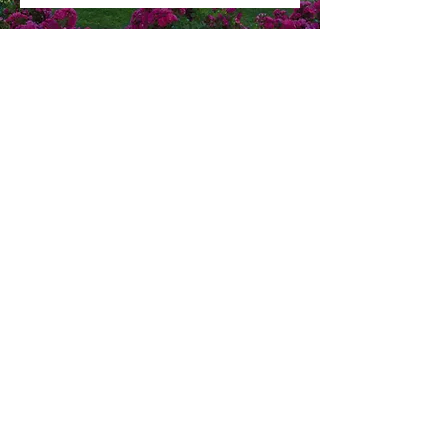
Coordonnées
Château d'Arche
33 210 Sauternes
France
commandeboutique@chateau-arche.com
05 56 76 76 30
Navigation
Accueil
Mon compte
Carte cadeau
Conditions générales de vente
Mentions légales