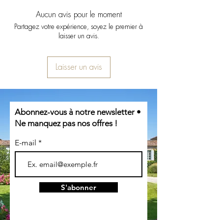
La cave des délices - Villenave d'Ornon
Rendement : 9 hl/ha
Certifications :
Tajine aux fruits secs
Inter Cave - St Jean d'Illac
Vinification : En cuves thermorégulées
Aucun avis pour le moment
Haute Valeur Environnementale niveau
Desserts :
Élevage : 12 à 18 mois en barriques de
Partagez votre expérience, soyez le premier à
3 (HVE3) depuis 2017
Tarte Tatin
laisser un avis.
chêne neuves renouvelées par tiers
ISO 14001 depuis 2015
Ananas rôti
Conversion Bio depuis 2019
Bordeaux Cultivons Demain niveau 2
Laisser un avis
depuis 2023
Abonnez-vous à notre newsletter •
Ne manquez pas nos offres !
E-mail
S'abonner