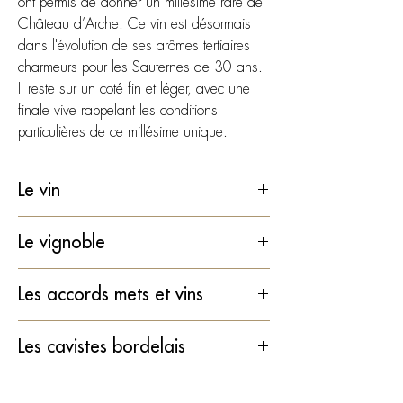
ont permis de donner un millésime rare de
Château d’Arche.
Ce vin est désormais
dans l'évolution de ses arômes tertiaires
charmeurs pour les Sauternes de 30 ans.
Il reste sur un coté fin et léger, avec une
finale vive rappelant les conditions
particulières de ce millésime unique.
Le vin
Type : Vin blanc liquoreux
Le vignoble
Pays : France
Région : Bordeaux
Type de sol : Graves (80%), Argilo-
Les accords mets et vins
Appellation : Sauternes
calcaire (20%)
Millésime : 1993
Superficie en production : 50 hectares
Servir frais entre 10 et 12°C.
Cépages : Sémillon (90%), Sauvignon
Les cavistes bordelais
Âge moyen du vignoble : ;40 ans
Plats :
(10%)
Vendanges : Manuelles à tries
Caille aux raisins
L'ampelo - Bordeaux
Alcool : 13,5%
successives sur 3 à 5 passages
Homard sauce à la mangue