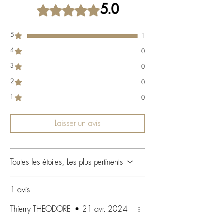
Noté 5 sur 5.
5.0
5
1
4
0
3
0
2
0
1
0
Laisser un avis
Toutes les étoiles, Les plus pertinents
1 avis
Thierry THEODORE
•
21 avr. 2024