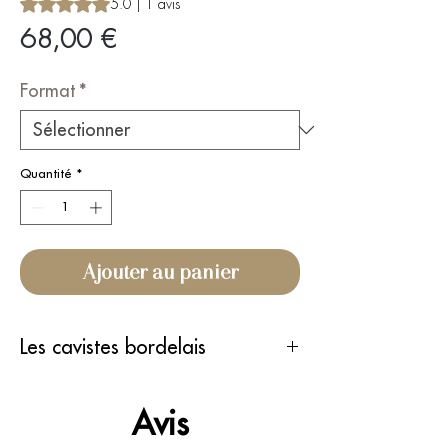
La note est de 5.0 sur cinq étoiles selon 1 avis
5.0 | 1 avis
Prix
68,00 €
Format
*
Quantité
*
Ajouter au panier
Les cavistes bordelais
L'ampelo - Bordeaux
La cave des délices - Villenave d'Ornon
Avis
Inter Cave - St Jean d'Illac