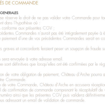
ÉS DE COMMANDE
 GENERALES
e réserve le droit de ne pas valider votre Commande pour tou
nt dans l’hypothèse où :
pas conforme aux présentes CGV ;
récédentes Commandes n’aurait pas été intégralement payée à 
if au paiement d’une de vos précédentes Commandes serait en c
ts graves et concordants feraient peser un soupçon de fraude su
us sera envoyée à votre adresse email.
sont définitives que lorsqu'elles ont été confirmées par le rè
ion de votre obligation de paiement, Château d'Arche pourra a
otre Commande.
on de votre Commande, Château d'Arche en accusera réceptio
l de confirmation de commande comprenant le récapitulatif de 
méro ainsi que les présentes CGV puis validera définitivemen
 adressant un email de validation de commande.