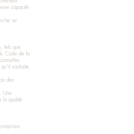
usivement
leine capacité
Arche se
, tels que
 du Code de la
 connaître,
 qu'il souhaite
ce des
es. Une
 la qualité
s comprises.