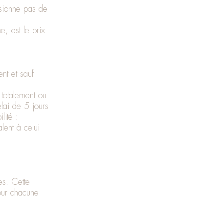
asionne pas de
, est le prix
nt et sauf
totalement ou
lai de 5 jours
lité :
alent à celui
es. Cette
pour chacune