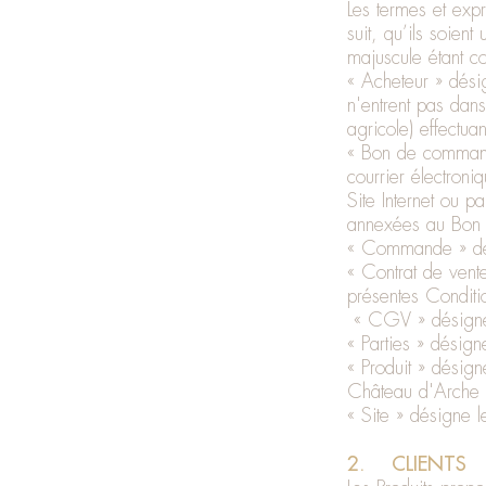
Les termes et exp
suit, qu’ils soient
majuscule étant co
« Acheteur » dési
n'entrent pas dans
agricole) effectu
« Bon de command
courrier électroni
Site Internet ou 
annexées au Bon
« Commande » dés
« Contrat de vent
présentes Conditi
« CGV » désignen
« Parties » désig
« Produit » désign
Château d'Arche 
« Site » désigne le
2. CLIENTS