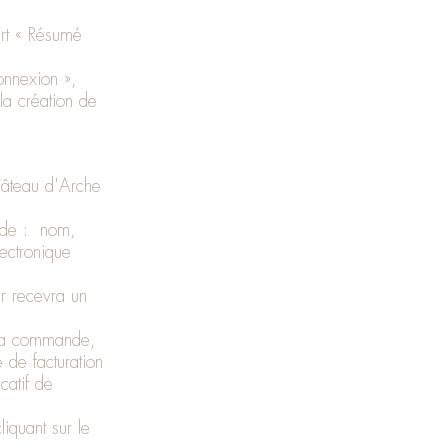
rt « Résumé
onnexion »,
la création de
hâteau d'Arche
ande : nom,
ectronique
ur recevra un
 la commande,
 de facturation
catif de
iquant sur le