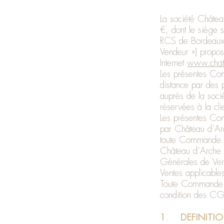
La société Châtea
€, dont le siège 
RCS de Bordeaux
Vendeur ») propos
Internet
www.chat
Les présentes Co
distance par des p
auprès de la soci
réservées à la cli
Les présentes Con
par Château d'Arch
toute Commande.
Château d'Arche s
Générales de Vent
Ventes applicable
Toute Commande pa
condition des CG
1. DEFINITI