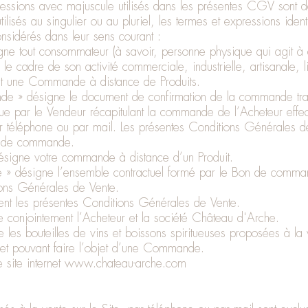
ressions avec majuscule utilisés dans les présentes CGV sont 
 utilisés au singulier ou au pluriel, les termes et expressions ide
nsidérés dans leur sens courant :
gne tout consommateur (à savoir, personne physique qui agit à 
 le cadre de son activité commerciale, industrielle, artisanale, l
ant une Commande à distance de Produits.
e » désigne le document de confirmation de la commande tra
que par le Vendeur récapitulant la commande de l’Acheteur effec
par téléphone ou par mail. Les présentes Conditions Générales d
 de commande.
igne votre commande à distance d’un Produit.
e » désigne l’ensemble contractuel formé par le Bon de comma
ons Générales de Vente.
t les présentes Conditions Générales de Vente.
ne conjointement l’Acheteur et la société Château d'Arche.
e les bouteilles de vins et boissons spiritueuses proposées à la
et pouvant faire l’objet d’une Commande.
 site internet
www.chateau-arche.com