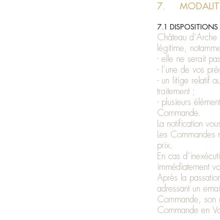
7. MODALIT
7.1 DISPOSITIONS
Château d'Arche s
légitime, notamme
- elle ne serait 
- l’une de vos p
- un litige relat
traitement ;
- plusieurs élémen
Commande.
La notification vo
Les Commandes ne 
prix.
En cas d’inexécut
immédiatement v
Après la passati
adressant un emai
Commande, son nu
Commande en Vous