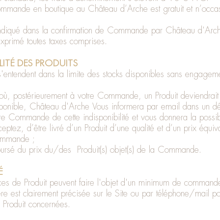
Commande en boutique au Château d’Arche est gratuit et n’occ
 indiqué dans la confirmation de Commande par Château d'Arche
 exprimé toutes taxes comprises.
LITÉ DES PRODUITS
s'entendent dans la limite des stocks disponibles sans engageme
où, postérieurement à votre Commande, un Produit deviendrait 
isponible, Château d'Arche Vous informera par email dans un dé
re Commande de cette indisponibilité et vous donnera la possibi
cceptez, d’être livré d’un Produit d’une qualité et d’un prix équiv
ommande ;
boursé du prix du/des Produit(s) objet(s) de la Commande.
É
ces de Produit peuvent faire l'objet d'un minimum de command
ière est clairement précisée sur le Site ou par téléphone/mail 
 Produit concernées.