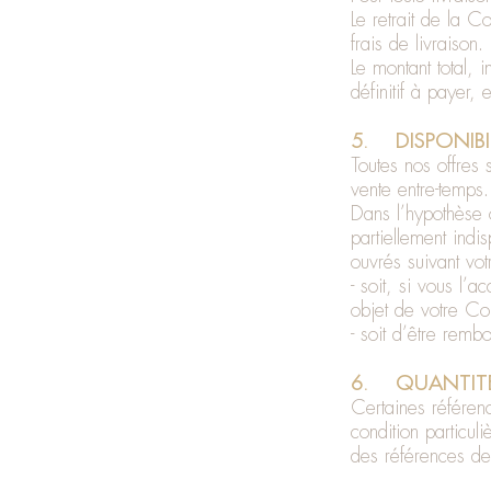
Le retrait de la 
frais de livraison.
Le montant total,
définitif à payer,
5. DISPONIBI
Toutes nos offres 
vente entre-temps.
Dans l’hypothèse 
partiellement ind
ouvrés suivant vot
- soit, si vous l’a
objet de votre C
- soit d’être rem
6. QUANTIT
Certaines référen
condition particul
des références de