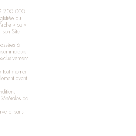
de 9 200 000
gistrée au
rche » ou «
r son Site
passées à
consommateurs
exclusivement
à tout moment
llement avant
ditions
 Générales de
rve et sans