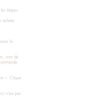
 les étapes
ez acheter.
asser la
nom, nom de
de commande
sin ». Cliquer
-ci n’est pas