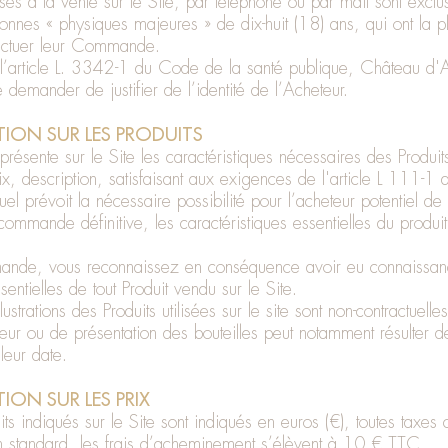
sés à la vente sur le Site, par téléphone ou par mail sont excl
onnes « physiques majeures » de dix-huit (18) ans, qui ont la p
fectuer leur Commande.
 l’article L. 3342-1 du Code de la santé publique, Château d'
e demander de justifier de l’identité de l’Acheteur.
ION SUR LES PRODUITS
ésente sur le Site les caractéristiques nécessaires des Produits
x, description, satisfaisant aux exigences de l'article L 111-1
l prévoit la nécessaire possibilité pour l’acheteur potentiel de
commande définitive, les caractéristiques essentielles du produit
nde, vous reconnaissez en conséquence avoir eu connaissan
sentielles de tout Produit vendu sur le Site.
llustrations des Produits utilisées sur le site sont non-contractuell
eur ou de présentation des bouteilles peut notamment résulter de
leur date.
ON SUR LES PRIX
its indiqués sur le Site sont indiqués en euros (€), toutes taxe
son standard, les frais d’acheminement s’élèvent à 10 € TTC.