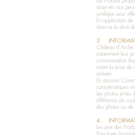
Les Produits propo
réservés aux pers
juridique pour ef
En application de
réserve le droit d
3. INFORMAT
Château d'Arche pr
notamment leur pri
consommation leque
avant la prise de 
acheter.
En passant Comma
caractéristiques es
Les photos et les i
différence de coul
des photos ou de 
4. INFORMATI
Les prix des Produ
Pour toute livrai