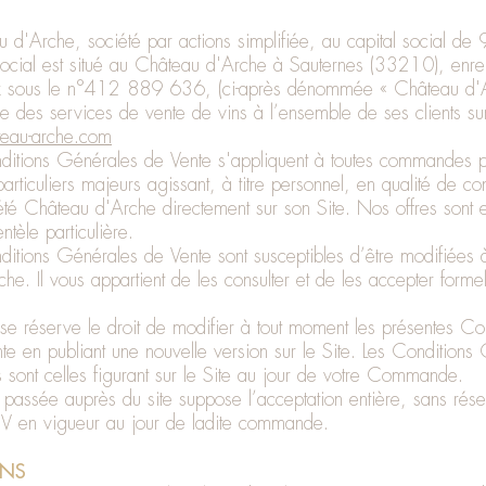
u d'Arche, société par actions simplifiée, au capital social 
social est situé au Château d'Arche à Sauternes (33210), enre
 sous le n°412 889 636, (ci-après dénommée « Château d'A
e des services de vente de vins à l’ensemble de ses clients su
eau-arche.com
nditions Générales de Vente s'appliquent à toutes commandes 
articuliers majeurs agissant, à titre personnel, en qualité de 
été Château d'Arche directement sur son Site. Nos offres sont 
entèle particulière.
ditions Générales de Vente sont susceptibles d’être modifiées 
e. Il vous appartient de les consulter et de les accepter forme
e réserve le droit de modifier à tout moment les présentes Con
e en publiant une nouvelle version sur le Site. Les Conditions
s sont celles figurant sur le Site au jour de votre Commande.
ssée auprès du site suppose l’acceptation entière, sans rése
V en vigueur au jour de ladite commande.
ONS