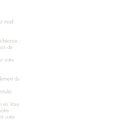
t motif
échéance ;
ours de
r votre
glement du
nnuler
n en Vous
votre
t votre