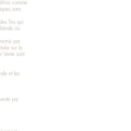
définis comme
ntiques sans
des fins qui
ibérale ou
nsmis par
tuée sur le
e Vente sont
nde et les
 vente par